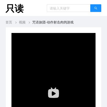
只读
首页
>
视频
>
咒语旅团-动作射击肉鸽游戏