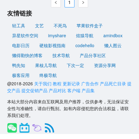
1
友情链接
轻工具
文艺
不死鸟
苹果软件盒子
异星软件空间
imyshare
炫猿导航
amindbox
电影日历
硬核影视指南
codehello
懒人图云
懒得勤快的博客
技术导航
产品分享社区
鸭先知
果核儿导航
下次一定
资源分享网
极客应用
终极导航
@2018-2026
关于我们
教程
更新记录
广告合作
产品死亡目录
提
交产品
提交促销产品
产品对比
客户端
产品集
本站大部分内容来自互联网及用户推荐，仅供参考，无法保证安
全性与准确性，请自行甄别。如有内容侵犯您的合法权益，请联
系我们处理。