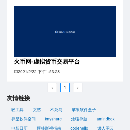
火币网-虚拟货币交易平台
2021/2/22 下午1:53:23
1
友情链接
轻工具
文艺
不死鸟
苹果软件盒子
异星软件空间
imyshare
炫猿导航
amindbox
电影日历
硬核影视指南
codehello
懒人图云