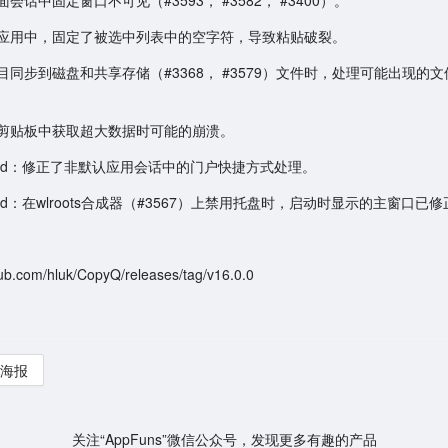
会话中固定窗口不可见（#3593， #3582， #3400）。
应用中，固定了被选中列表中的空字符，导致粘贴破裂。
目同步到磁盘和共享存储（#3368， #3579）文件时，处理可能出现的
剪贴板中获取超大数据时可能的崩溃。
land：修正了非默认应用会话中的门户快捷方式处理。
and：在wlroots合成器（#3567）上禁用托盘时，启动时显示的主窗口已
thub.com/hluk/CopyQ/releases/tag/v16.0.0
海报
关注“AppFuns”微信公众号，发现更多有趣的产品