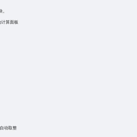
块。
动计算面板
。
 自动取整