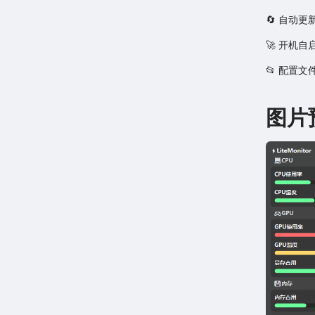
🔄 自动
🚀 开机
📂 配置文
图片