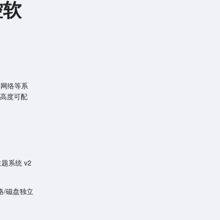
控软
、网络等系
高度可配
题系统 v2
络/磁盘独立