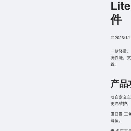
Li
件
2026/1/
一款轻量、
统性能。支
置。
产品
🎨自定义
更易维护。
🟥🟨
阈值。
🌍 多语