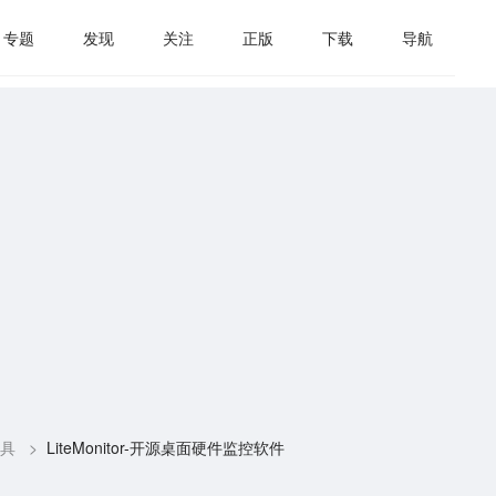
专题
发现
关注
正版
下载
导航
具
>
LiteMonitor-开源桌面硬件监控软件