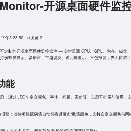
teMonitor-开源桌面硬件监
1 下午5:23:52
浏览 2
可定制的开源桌面硬件监控软件 — 实时监测 CPU、GPU、内存、磁盘
持横竖屏显示、多语言、主题切换、透明度显示、三色报警，界面简洁且
功能
主题：通过 JSON 定义颜色、字体、间距、圆角等，主题可扩展与复用。主
 三色报警：监控项根据阈值自动切换进度条/数值颜色，支持自定义颜色与网
言界面：内置多语言，所有菜单/短标签/监控项即时国际化。