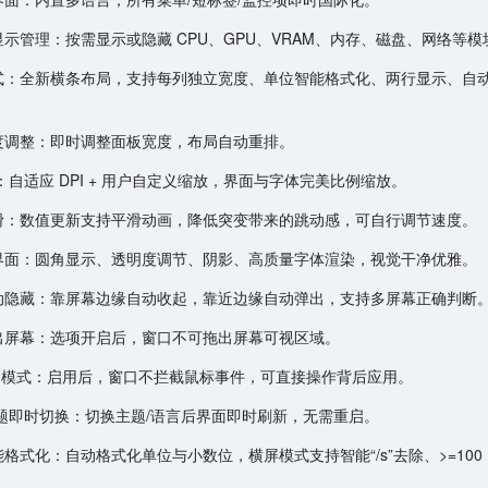
项显示管理：按需显示或隐藏 CPU、GPU、VRAM、内存、磁盘、网络等模
模式：全新横条布局，支持每列独立宽度、单位智能格式化、两行显示、自
宽度调整：即时调整面板宽度，布局自动重排。
缩放：自适应 DPI + 用户自定义缩放，界面与字体完美比例缩放。
画平滑：数值更新支持平滑动画，降低突变带来的跳动感，可自行调节速度。
与界面：圆角显示、透明度调节、阴影、高质量字体渲染，视觉干净优雅。
自动隐藏：靠屏幕边缘自动收起，靠近边缘自动弹出，支持多屏幕正确判断
拖出屏幕：选项开启后，窗口不可拖出屏幕可视区域。
穿透模式：启用后，窗口不拦截鼠标事件，可直接操作背后应用。
 与主题即时切换：切换主题/语言后界面即时刷新，无需重启。
智能格式化：自动格式化单位与小数位，横屏模式支持智能“/s”去除、>=100