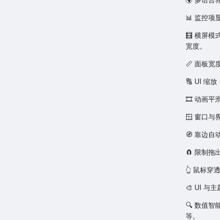
📊 监控
🧮 横屏
宽度。
📏 面板
🔠 UI 
🎞️ 动
🪟 窗口
🧭 靠边
🧲 限制
👆 鼠标
🎨 UI
🔍 数值
等。