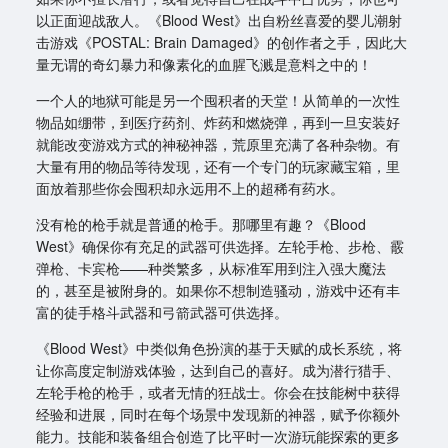
以正面迎战敌人。《Blood West》出自粉丝喜爱的婴儿潮射
击游戏《POSTAL: Brain Damaged》的创作者之手，因此大
量无谓的奇幻暴力和像素化的血腥飞溅是意料之中的！
一个人的地狱可能是另一个囤积者的天堂！从简单的一次性
物品如绷带，到医疗药剂、炸药和燃烧弹，再到一旦安装好
就能改变游戏方式的神秘神器，荒原里充满了各种杂物。有
大量有用的物品等待发现，还有一个专门的玩家藏宝箱，里
面放着那些你会囤积却永远用不上的超稀有药水。
没有枪的枪手就是普通的枪手。那哪里有趣？《Blood
West》确保你有充足的武器可供选择。左轮手枪、步枪、霰
弹枪、卡宾枪——种类繁多，从标准军用到注入强大魔法
的，甚至是被附身的。如果你不想制造骚动，游戏中还有丰
富的徒手格斗武器和弓箭武器可供选择。
《Blood West》中类似角色扮演的基于天赋的成长系统，将
让你高度定制游戏体验，达到自己的喜好。成为潜行猎手、
左轮手枪的枪手，或者无情的狂战士。你会在技能树中获得
经验和进展，同时在每个场景中发现新的神器，赋予你额外
能力。技能和装备组合创造了比平时一次游玩能探索的更多