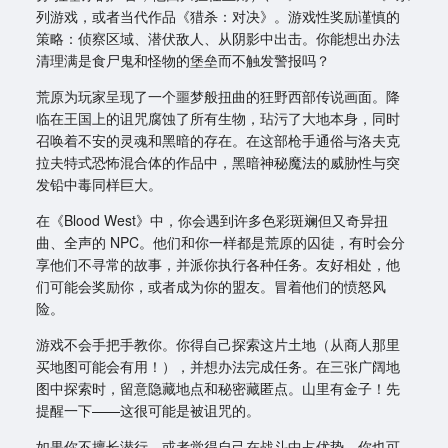
列游戏，或者当代作品《猎杀：对决》。游戏性奖励谨慎的
策略：侦察区域、潜伏敌人、从阴影中出击。你能想出办法
清理满是食尸鬼和怪物的堡垒而不触发警报吗？
荒原为玩家呈现了一个噩梦般扭曲的狂野西部传说画面。降
临在王国上的诅咒腐蚀了所有生物，玷污了大地本身，同时
召唤着不安的灵魂和黑暗的存在。在这部枪手通俗与洛夫克
拉夫特式恐怖混合体的作品中，黑暗神秘魔法的威胁性与突
发铅中毒同样巨大。
在《Blood West》中，你会遇到许多色彩斑斓但又奇异扭
曲、全声的 NPC。他们和你一样都是荒原的囚徒，有时会分
享他们不寻常的故事，并派你执行各种任务。友好相处，他
们可能会奖励你，或者成为你的盟友。冒着他们的愤怒风
险。
游戏不会手把手教你。你得自己探索这片土地（从商人那里
买地图可能会有用！），并想办法完成任务。在三张广阔地
图中探索时，留意隐藏地点和秘密藏匿点。山里有金子！先
提醒一下——这很可能是被诅咒的。
如果你不擅长潜行，或者觉得自己在战斗中占优势，你也可