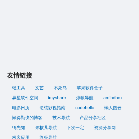
友情链接
轻工具
文艺
不死鸟
苹果软件盒子
异星软件空间
imyshare
炫猿导航
amindbox
电影日历
硬核影视指南
codehello
懒人图云
懒得勤快的博客
技术导航
产品分享社区
鸭先知
果核儿导航
下次一定
资源分享网
极客应用
终极导航