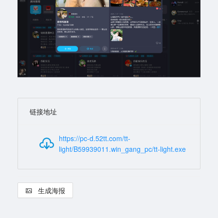
链接地址
https://pc-d.52tt.com/tt-
light/B59939011.win_gang_pc/tt-light.exe
生成海报