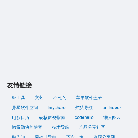
友情链接
轻工具
文艺
不死鸟
苹果软件盒子
异星软件空间
imyshare
炫猿导航
amindbox
电影日历
硬核影视指南
codehello
懒人图云
懒得勤快的博客
技术导航
产品分享社区
鸭先知
果核儿导航
下次一定
资源分享网