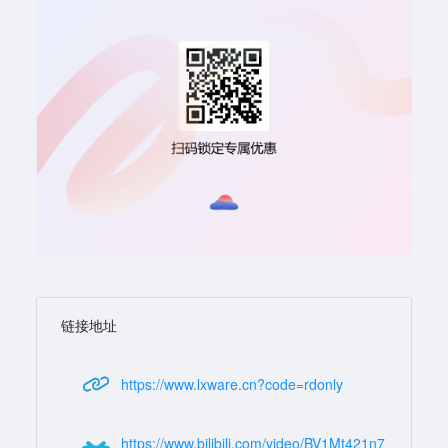
链接地址
https://www.lxware.cn?code=rdonly
https://www.bilibili.com/video/BV1Mt421n7