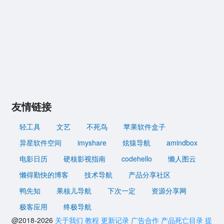
友情链接
轻工具
文艺
不死鸟
苹果软件盒子
异星软件空间
imyshare
炫猿导航
amindbox
电影日历
硬核影视指南
codehello
懒人图云
懒得勤快的博客
技术导航
产品分享社区
鸭先知
果核儿导航
下次一定
资源分享网
极客应用
终极导航
@2018-2026
关于我们
教程
更新记录
广告合作
产品死亡目录
提