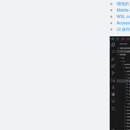
增强的 br
Middle
WSL ov
Access
UI 