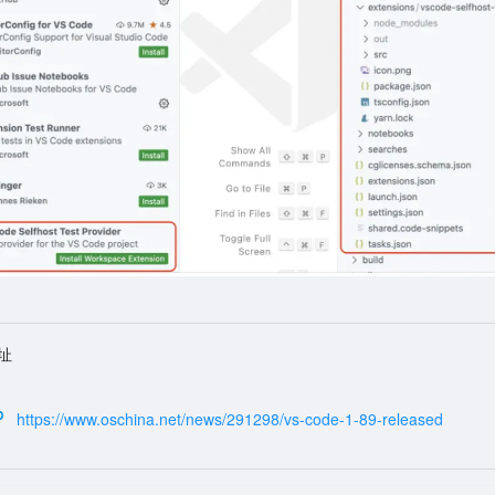
址
https://www.oschina.net/news/291298/vs-code-1-89-released