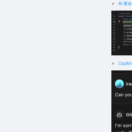
AI 重
Copilot