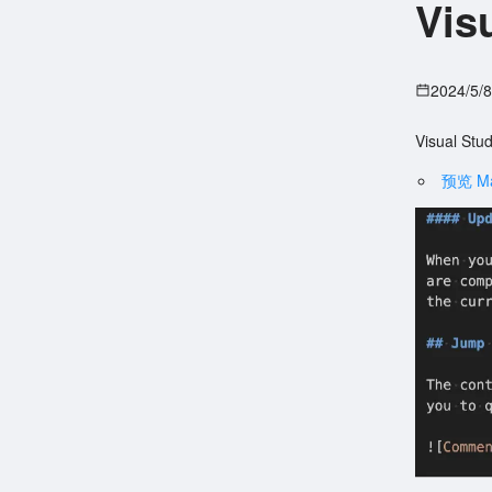
Vis
2024/5/
Visual Stu
预览 M