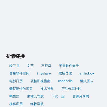
友情链接
轻工具
文艺
不死鸟
苹果软件盒子
异星软件空间
imyshare
炫猿导航
amindbox
电影日历
硬核影视指南
codehello
懒人图云
懒得勤快的博客
技术导航
产品分享社区
鸭先知
果核儿导航
下次一定
资源分享网
极客应用
终极导航