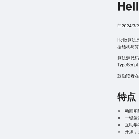
He
2024/3/
Hello
据结构与算
算法源代码皆可
TypeScri
鼓励读者在
特点
动画图
一键运
互助学
开源，