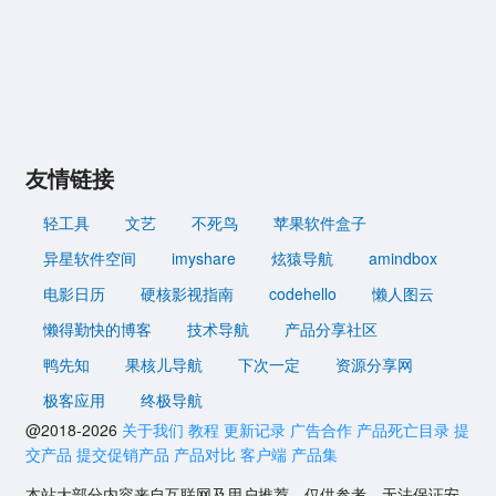
友情链接
轻工具
文艺
不死鸟
苹果软件盒子
异星软件空间
imyshare
炫猿导航
amindbox
电影日历
硬核影视指南
codehello
懒人图云
懒得勤快的博客
技术导航
产品分享社区
鸭先知
果核儿导航
下次一定
资源分享网
极客应用
终极导航
@2018-2026
关于我们
教程
更新记录
广告合作
产品死亡目录
提
交产品
提交促销产品
产品对比
客户端
产品集
本站大部分内容来自互联网及用户推荐，仅供参考，无法保证安