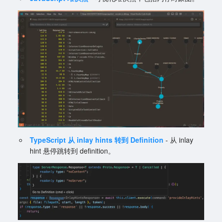
TypeScript 从 inlay hints 转到 Definition
- 从 inlay
hint 悬停跳转到 definition。