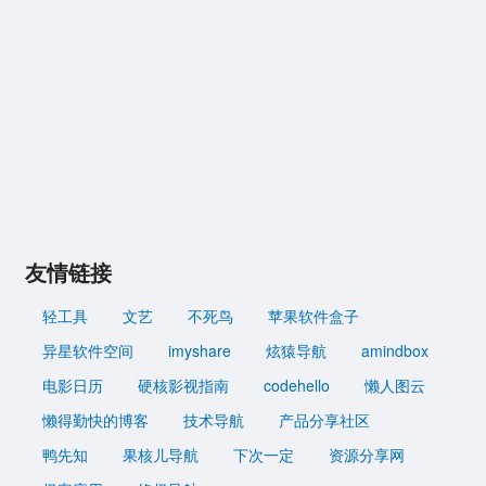
友情链接
轻工具
文艺
不死鸟
苹果软件盒子
异星软件空间
imyshare
炫猿导航
amindbox
电影日历
硬核影视指南
codehello
懒人图云
懒得勤快的博客
技术导航
产品分享社区
鸭先知
果核儿导航
下次一定
资源分享网