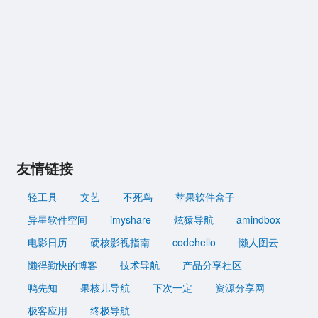
友情链接
轻工具
文艺
不死鸟
苹果软件盒子
异星软件空间
imyshare
炫猿导航
amindbox
电影日历
硬核影视指南
codehello
懒人图云
懒得勤快的博客
技术导航
产品分享社区
鸭先知
果核儿导航
下次一定
资源分享网
极客应用
终极导航